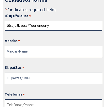
Užklausos forma
"
" indicates required fields
*
Jūsų užklausa
*
Vardas
*
El. paštas
*
Telefonas
*