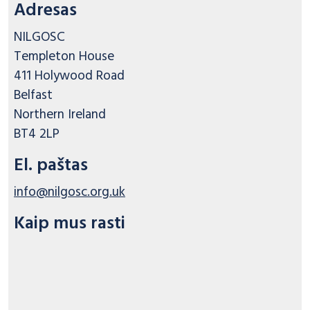
Adresas
NILGOSC

Templeton House

411 Holywood Road

Belfast

Northern Ireland

BT4 2LP
El. paštas
info@nilgosc.org.uk
Kaip mus rasti